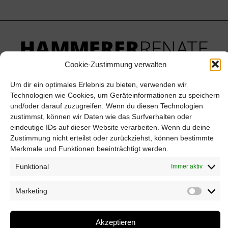
Cookie-Zustimmung verwalten
Um dir ein optimales Erlebnis zu bieten, verwenden wir
Thalbachgasse 8a
Technologien wie Cookies, um Geräteinformationen zu speichern
6900 Bregenz
und/oder darauf zuzugreifen. Wenn du diesen Technologien
zustimmst, können wir Daten wie das Surfverhalten oder
T +43 (0) 5574/ 4 23 11
eindeutige IDs auf dieser Website verarbeiten. Wenn du deine
Zustimmung nicht erteilst oder zurückziehst, können bestimmte
M + 43 (0) 664/5373 484
Merkmale und Funktionen beeinträchtigt werden.
beratung@hr-hammerer.com
Funktional
Immer aktiv
Marketing
© Copyright Hammerer Renate 2022 –
Impressum
–
Akzeptieren
Cookies
–
Privacy