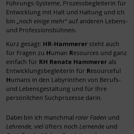
Führungs-Systeme, Prozessbegleiterin für
Entwicklung mit Halt und Haltung und ich
bin
„noch einige mehr“
auf anderen Lebens-
und Professionsbühnen.
Kurz gesagt:
HR-Hammerer
steht auch
für Fragen zu
H
uman
R
esources und ganz
einfach für
RH Renate Hammerer
als
Entwicklungsbegleiterin für
R
esourceful
H
umans in den Labyrinthen von Berufs-
und Lebensgestaltung und für Ihre
persönlichen Suchprozesse darin.
Dabei bin ich manchmal
roter Faden
und
Lehrende
, viel öfters noch
Lernende
und